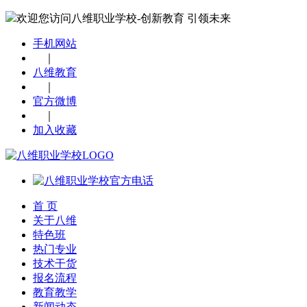
欢迎您访问八维职业学校-创新教育 引领未来
手机网站
｜
八维教育
｜
官方微博
｜
加入收藏
首 页
关于八维
特色班
热门专业
技术干货
报名流程
教育教学
新闻动态