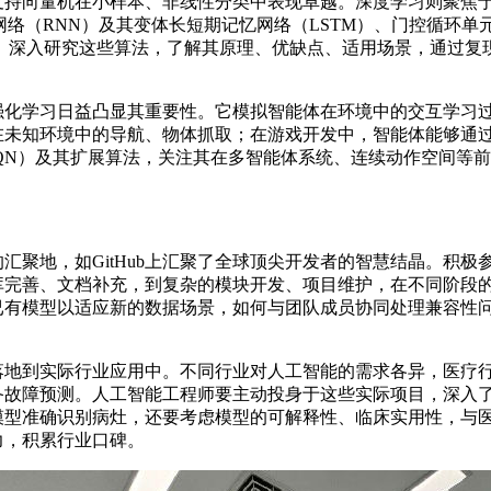
持向量机在小样本、非线性分类中表现卓越。深度学习则聚焦于
网络（RNN）及其变体长短期记忆网络（LSTM）、门控循环单
。深入研究这些算法，了解其原理、优缺点、适用场景，通过复
学习日益凸显其重要性。它模拟智能体在环境中的交互学习过
在未知环境中的导航、物体抓取；在游戏开发中，智能体能够通
QN）及其扩展算法，关注其在多智能体系统、连续动作空间等
地，如GitHub上汇聚了全球顶尖开发者的智慧结晶。积极
库完善、文档补充，到复杂的模块开发、项目维护，在不同阶段
已有模型以适应新的数据场景，如何与团队成员协同处理兼容性
到实际行业应用中。不同行业对人工智能的需求各异，医疗行
备故障预测。人工智能工程师要主动投身于这些实际项目，深入
模型准确识别病灶，还要考虑模型的可解释性、临床实用性，与
力，积累行业口碑。