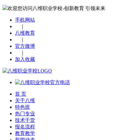
欢迎您访问八维职业学校-创新教育 引领未来
手机网站
｜
八维教育
｜
官方微博
｜
加入收藏
首 页
关于八维
特色班
热门专业
技术干货
报名流程
教育教学
新闻动态