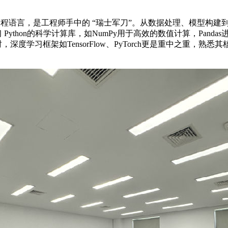
言，是工程师手中的 “瑞士军刀”。从数据处理、模型构建到算法实
on的科学计算库，如NumPy用于高效的数值计算，Pandas进行数据
学习框架如TensorFlow、PyTorch更是重中之重，熟