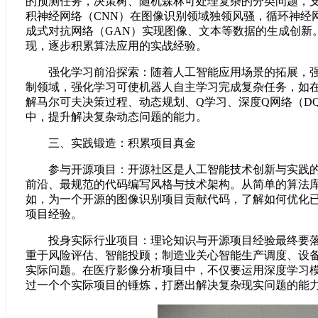
的预测任务，决策树、随机森林可处理复杂的分类问题，支
积神经网络（CNN）在图像识别领域独领风骚，循环神经
成式对抗网络（GAN）实现图像、文本等数据的生成创新
现，逐步积累算法应用的实战经验。
强化学习前沿探索：随着人工智能应用场景的拓展，强化
制领域，强化学习可使机器人自主学习完成复杂任务，如
解马尔可夫决策过程、动态规划、Q学习、深度Q网络（D
中，提升解决复杂动态问题的能力。
三、实践锻造：积累项目真金
参与开源项目：开源社区是人工智能技术创新与实践的汇聚
前沿、最规范的代码编写风格与技术架构。从简单的算法
如，为一个开源的图像识别项目贡献代码，了解如何优化
项目经验。
投身实际行业项目：理论知识与开源项目经验最终要落地
重于风险评估、智能投顾；制造业关心智能生产调度、设
实际问题。在医疗影像分析项目中，不仅要运用深度学习
过一个个实际项目的锤炼，打磨出解决复杂现实问题的能