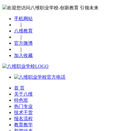
欢迎您访问八维职业学校-创新教育 引领未来
手机网站
｜
八维教育
｜
官方微博
｜
加入收藏
首 页
关于八维
特色班
热门专业
技术干货
报名流程
教育教学
新闻动态