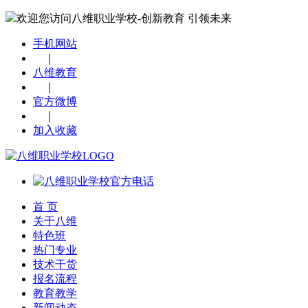
欢迎您访问八维职业学校-创新教育 引领未来
手机网站
｜
八维教育
｜
官方微博
｜
加入收藏
首 页
关于八维
特色班
热门专业
技术干货
报名流程
教育教学
新闻动态